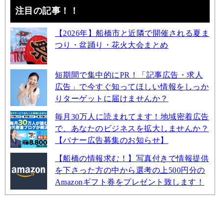
注目の記事！！
【2026年】船橋市と近隣で開催される夏ま
つり・盆踊り・花火大会まとめ
短期間で集中的にPR！「記事広告・求人
広告」で今すぐ知ってほしい情報をしっか
りターゲットに届けませんか？
毎月30万人に読まれてます！地域密着広告
で、あなたのビジネスを拡大しませんか？
【バナー広告募集のお知らせ】
【船橋の情報求む！】写真付きで情報提供
を下さった方の中から選考の上500円分の
Amazonギフト券をプレゼント致します！