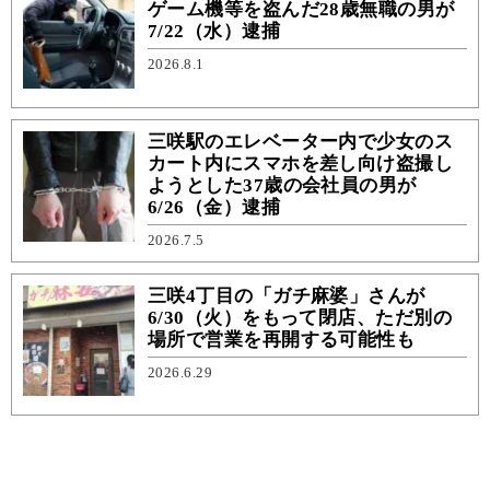
ゲーム機等を盗んだ28歳無職の男が
7/22（水）逮捕
2026.8.1
三咲駅のエレベーター内で少女のス
カート内にスマホを差し向け盗撮し
ようとした37歳の会社員の男が
6/26（金）逮捕
2026.7.5
三咲4丁目の「ガチ麻婆」さんが
6/30（火）をもって閉店、ただ別の
場所で営業を再開する可能性も
2026.6.29