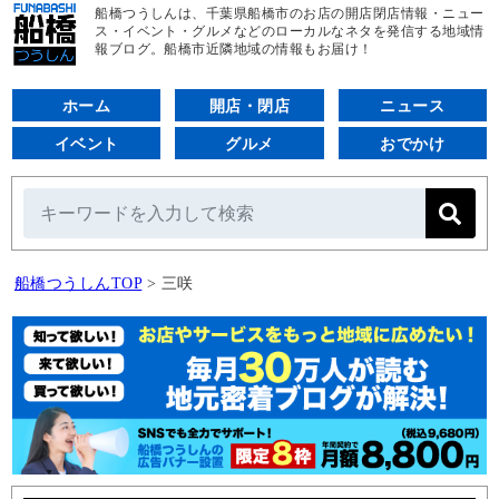
船橋つうしんは、千葉県船橋市のお店の開店閉店情報・ニュー
ス・イベント・グルメなどのローカルなネタを発信する地域情
報ブログ。船橋市近隣地域の情報もお届け！
ホーム
開店・閉店
ニュース
イベント
グルメ
おでかけ
船橋つうしんTOP
>
三咲