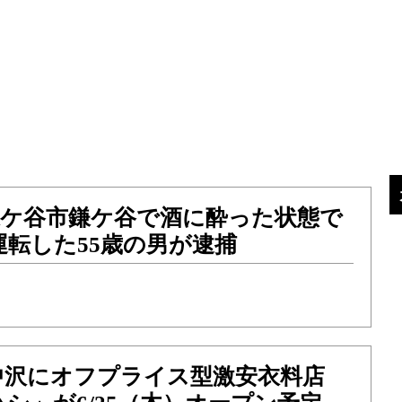
）鎌ケ谷市鎌ケ谷で酒に酔った状態で
転した55歳の男が逮捕
中沢にオフプライス型激安衣料店