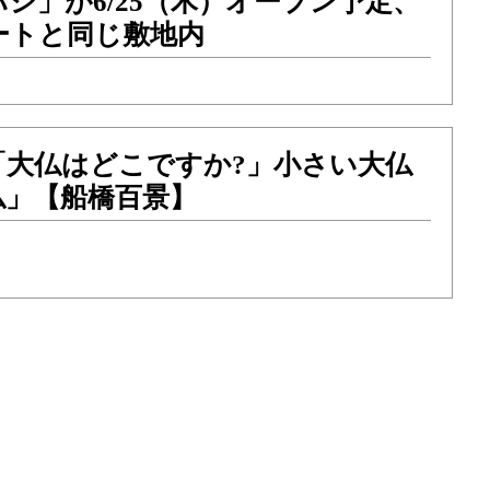
シ」が6/25（木）オープン予定、
ートと同じ敷地内
「大仏はどこですか?」小さい大仏
仏」【船橋百景】