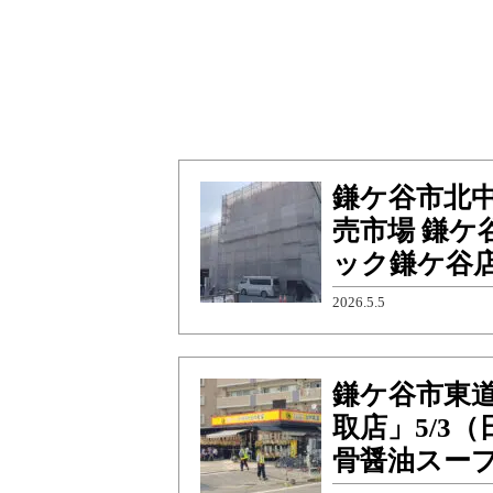
鎌ケ谷市北
売市場 鎌ケ
ック鎌ケ谷
2026.5.5
鎌ケ谷市東
取店」5/3
骨醤油スープ