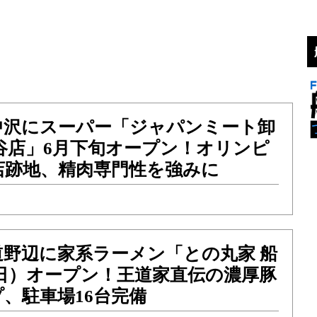
中沢にスーパー「ジャパンミート卸
谷店」6月下旬オープン！オリンピ
店跡地、精肉専門性を強みに
道野辺に家系ラーメン「との丸家 船
（日）オープン！王道家直伝の濃厚豚
、駐車場16台完備