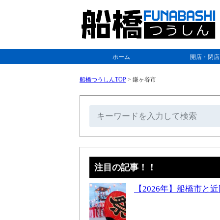
ホーム
開店・閉店
船橋つうしんTOP
>
鎌ヶ谷市
注目の記事！！
【2026年】船橋市