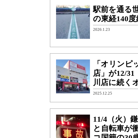
駅前を通る
の東経140
2026.1.23
「オリンピッ
店」が12/
川店に続く
2025.12.25
11/4（火
と自転車が
コ国籍の30