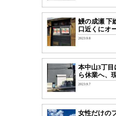
鰻の成瀬 下
口近くにオ
2023.9.8
本中山3丁目
ら休業へ、
2023.9.7
女性だけの