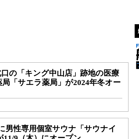
北口の「キング中山店」跡地の医療
局「サエラ薬局」が2024年冬オー
目に男性専用個室サウナ「サウナイ
が11/9（木）にオープン