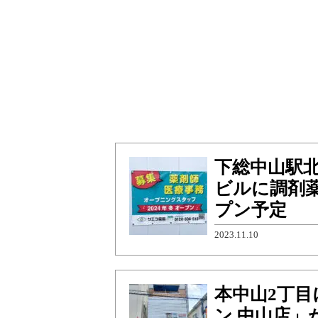
下総中山駅
ビルに調剤薬
プン予定
2023.11.10
本中山2丁
ン 中山店」