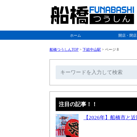
ホーム
開店・閉店
船橋つうしんTOP
>
下総中山駅
>
ページ 8
注目の記事！！
【2026年】船橋市