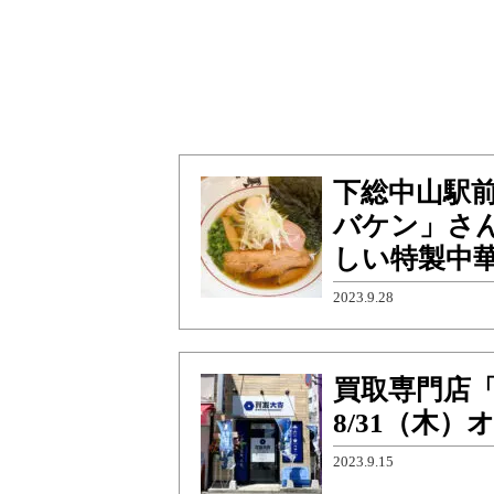
下総中山駅
バケン」さ
しい特製中
2023.9.28
買取専門店「
8/31（木
2023.9.15