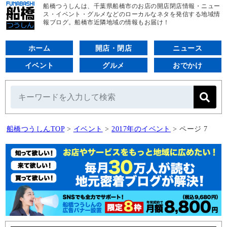
船橋つうしんは、千葉県船橋市のお店の開店閉店情報・ニュー
ス・イベント・グルメなどのローカルなネタを発信する地域情
報ブログ。船橋市近隣地域の情報もお届け！
ホーム
開店・閉店
ニュース
イベント
グルメ
おでかけ
船橋つうしんTOP
>
イベント
>
2017年のイベント
>
ページ 7