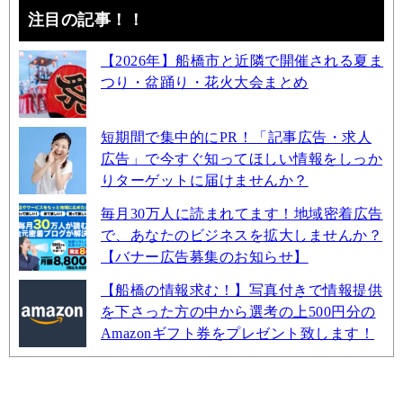
注目の記事！！
【2026年】船橋市と近隣で開催される夏ま
つり・盆踊り・花火大会まとめ
短期間で集中的にPR！「記事広告・求人
広告」で今すぐ知ってほしい情報をしっか
りターゲットに届けませんか？
毎月30万人に読まれてます！地域密着広告
で、あなたのビジネスを拡大しませんか？
【バナー広告募集のお知らせ】
【船橋の情報求む！】写真付きで情報提供
を下さった方の中から選考の上500円分の
Amazonギフト券をプレゼント致します！