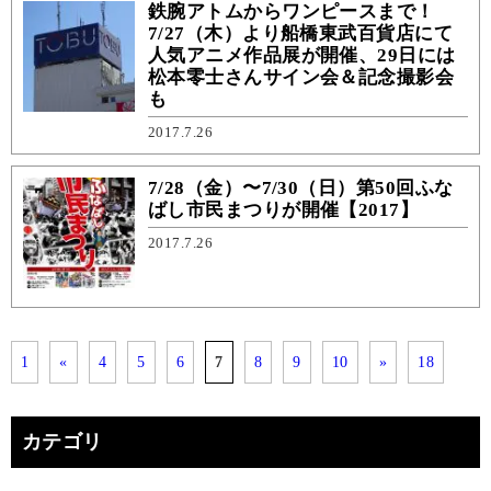
鉄腕アトムからワンピースまで！
7/27（木）より船橋東武百貨店にて
人気アニメ作品展が開催、29日には
松本零士さんサイン会＆記念撮影会
も
2017.7.26
7/28（金）〜7/30（日）第50回ふな
ばし市民まつりが開催【2017】
2017.7.26
1
«
4
5
6
7
8
9
10
»
18
カテゴリ