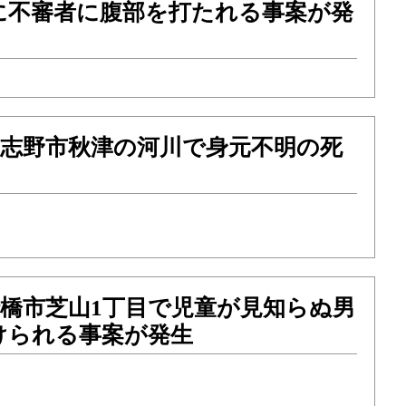
に不審者に腹部を打たれる事案が発
）習志野市秋津の河川で身元不明の死
）船橋市芝山1丁目で児童が見知らぬ男
けられる事案が発生