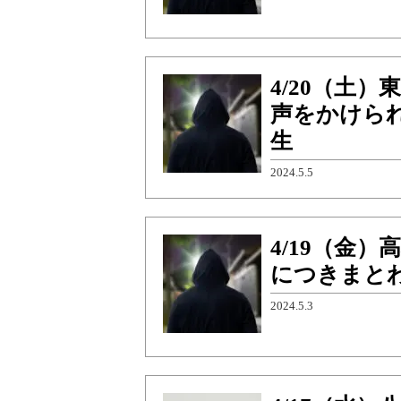
4/20（土
声をかけら
生
2024.5.5
4/19（金
につきまと
2024.5.3