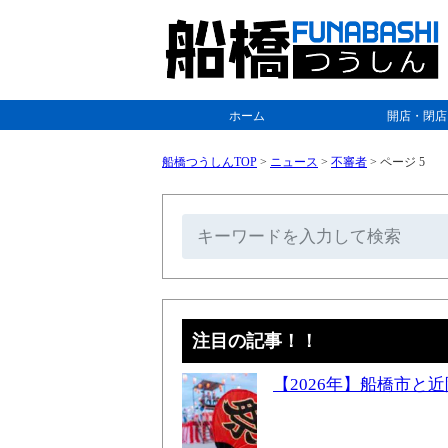
ホーム
開店・閉店
船橋つうしんTOP
>
ニュース
>
不審者
>
ページ 5
注目の記事！！
【2026年】船橋市