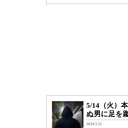
5/14（火
ぬ男に足を
2024.5.21