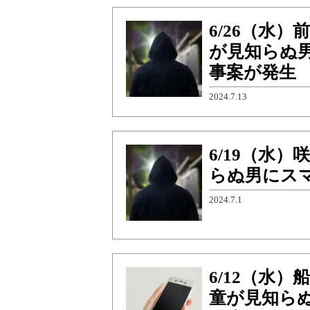
6/26（水
が見知らぬ
事案が発生
2024.7.13
6/19（水
らぬ男にス
2024.7.1
6/12（水
童が見知ら