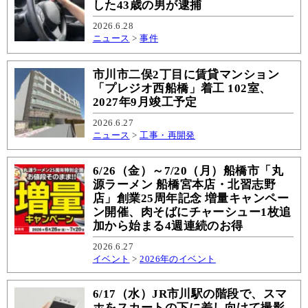
した43歳の男が逮捕
2026.6.28
ニュース
>
事件
市川市二俣2丁目に賃貸マンション
「プレジオ西船橋」着工 102室、
2027年9月竣工予定
2026.6.27
ニュース
>
工事・再開発
6/26（金）～7/20（月）船橋市「丸
源ラーメン 船橋宮本店・北習志野
店」創業25周年記念 増量キャンペー
ン開催、肉そばにチャーシュー1枚追
加から始まる4週連続のお得
2026.6.27
イベント
>
2026年のイベント
6/17（水）JR市川駅の階段で、スマ
ホをスカートの下に差し向けて撮影