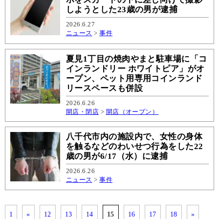
しようとした23歳の男が逮捕
2026.6.27
ニュース
>
事件
夏見1丁目の焼肉やまと駐車場に「コ
インランドリー ホワイトピア」がオ
ープン、ペット用専用コインランド
リースペースも併設
2026.6.26
開店・閉店
>
開店（オープン）
八千代市内の施設内で、女性の身体
を触るなどのわいせつ行為をした22
歳の男が6/17（水）に逮捕
2026.6.26
ニュース
>
事件
1
«
12
13
14
15
16
17
18
»