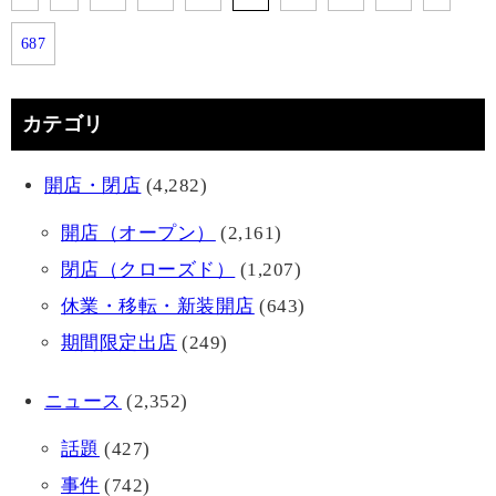
687
カテゴリ
開店・閉店
(4,282)
開店（オープン）
(2,161)
閉店（クローズド）
(1,207)
休業・移転・新装開店
(643)
期間限定出店
(249)
ニュース
(2,352)
話題
(427)
事件
(742)