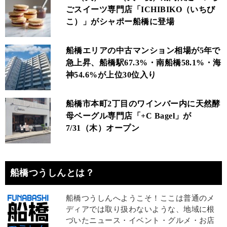
ごスイーツ専門店「ICHIBIKO（いちび
こ）」がシャポー船橋に登場
船橋エリアの中古マンション相場が5年で
急上昇、船橋駅67.3%・南船橋58.1%・海
神54.6%が上位30位入り
船橋市本町2丁目のワインバー内に天然酵
母ベーグル専門店「+C Bagel」が
7/31（木）オープン
船橋つうしんとは？
船橋つうしんへようこそ！ここは普通のメ
ディアでは取り扱わないような、地域に根
づいたニュース・イベント・グルメ・お店