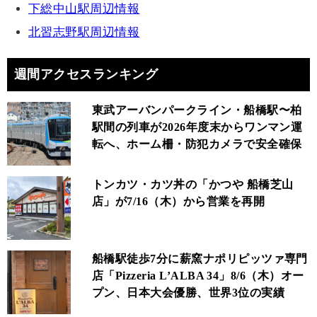
下総中山駅周辺情報
北習志野駅周辺情報
週間アクセスランキング
東武アーバンパークライン・船橋駅〜柏
駅間の列車が2026年度末からワンマン運
転へ、ホーム柵・防犯カメラで安全確保
トンカツ・カツ丼の「かつや 船橋芝山
店」が7/16（木）から営業を再開
船橋駅徒歩7分に薪窯ナポリピッツァ専門
店「Pizzeria L’ALBA 34」8/6（木）オー
プン、日本大会優勝、世界3位の実績