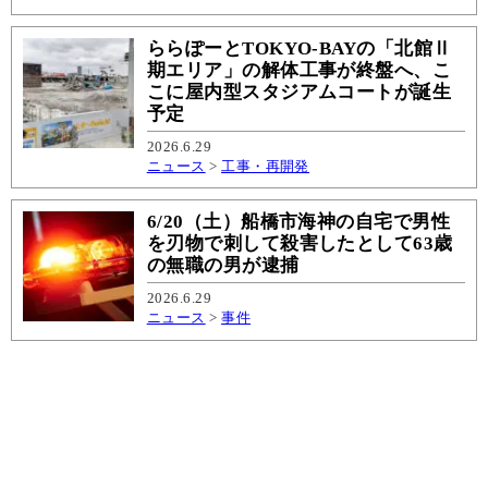
ららぽーとTOKYO‐BAYの「北館Ⅱ
期エリア」の解体工事が終盤へ、こ
こに屋内型スタジアムコートが誕生
予定
2026.6.29
ニュース
>
工事・再開発
6/20（土）船橋市海神の自宅で男性
を刃物で刺して殺害したとして63歳
の無職の男が逮捕
2026.6.29
ニュース
>
事件