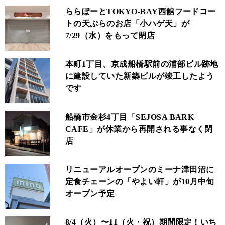
ららぽーとTOKYO‐BAY西館フードコー
トの天ぷらのお店「小ハゲ天」が
7/29（水）をもって閉店
本町1丁目、京成船橋駅前の浦部ビル跡地
に建設していた新築ビルが竣工したよう
です
船橋市金杉4丁目「SEJOSA BARK
CAFE」が休業から再開される事なく閉
店
リニューアルオープンのミーナ津田沼に
定食チェーンの「やよい軒」が10月中旬
オープン予定
8/4（火）〜11（火・祝）期間限定！いち