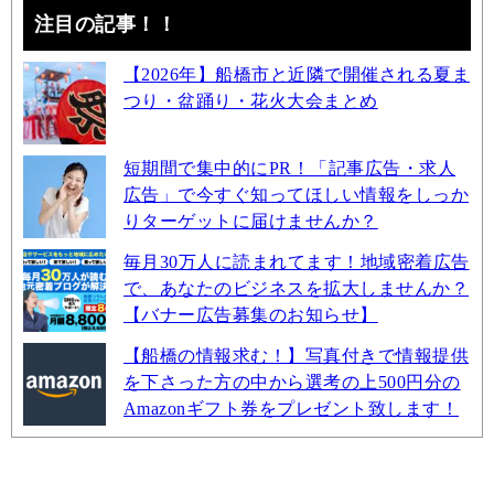
注目の記事！！
【2026年】船橋市と近隣で開催される夏ま
つり・盆踊り・花火大会まとめ
短期間で集中的にPR！「記事広告・求人
広告」で今すぐ知ってほしい情報をしっか
りターゲットに届けませんか？
毎月30万人に読まれてます！地域密着広告
で、あなたのビジネスを拡大しませんか？
【バナー広告募集のお知らせ】
【船橋の情報求む！】写真付きで情報提供
を下さった方の中から選考の上500円分の
Amazonギフト券をプレゼント致します！