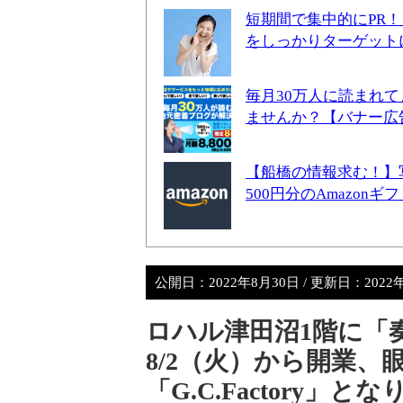
短期間で集中的にPR
をしっかりターゲット
毎月30万人に読まれ
ませんか？【バナー広
【船橋の情報求む！】
500円分のAmazon
公開日：
2022年8月30日
/ 更新日：
2022
ロハル津田沼1階に「
8/2（火）から開業
「G.C.Factory」とな