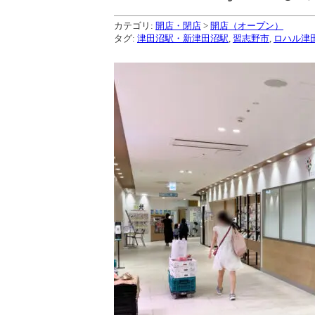
カテゴリ:
開店・閉店
>
開店（オープン）
タグ:
津田沼駅・新津田沼駅
,
習志野市
,
ロハル津