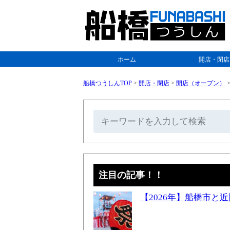
ホーム
開店・閉店
船橋つうしんTOP
>
開店・閉店
>
開店（オープン）
注目の記事！！
【2026年】船橋市