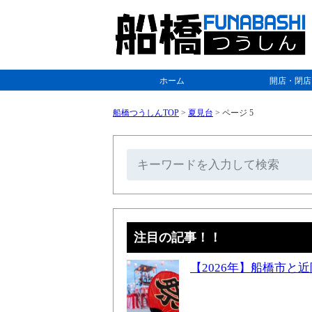
ホーム
開店・閉店
船橋つうしんTOP
>
夏見台
>
ページ 5
注目の記事！！
【2026年】船橋市