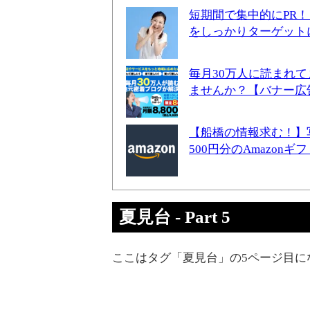
短期間で集中的にPR
をしっかりターゲット
毎月30万人に読まれ
ませんか？【バナー広
【船橋の情報求む！】
500円分のAmazon
夏見台 - Part 5
ここはタグ「夏見台」の5ページ目に