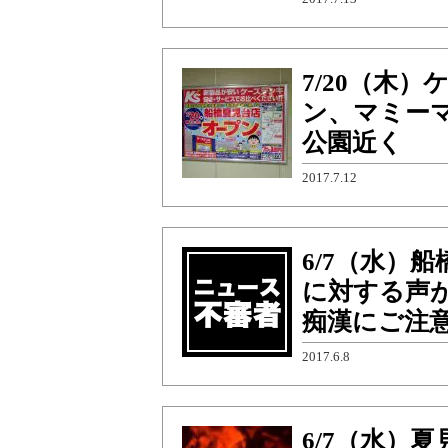
7/20（木
ン、マミー
公園近く
2017.7.12
6/7（水）
に対する声
痴漢にご注
2017.6.8
6/7（水）