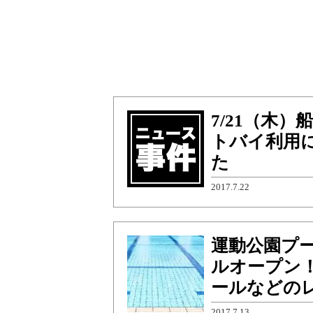
7/21（木
トバイ利用
た
2017.7.22
運動公園プー
ルオープン
ールなどの
2017.7.13