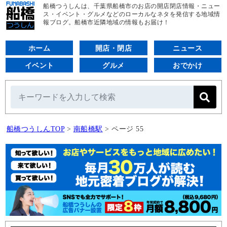
船橋つうしんは、千葉県船橋市のお店の開店閉店情報・ニュー
ス・イベント・グルメなどのローカルなネタを発信する地域情
報ブログ。船橋市近隣地域の情報もお届け！
ホーム
開店・閉店
ニュース
イベント
グルメ
おでかけ
船橋つうしんTOP
>
南船橋駅
>
ページ 55