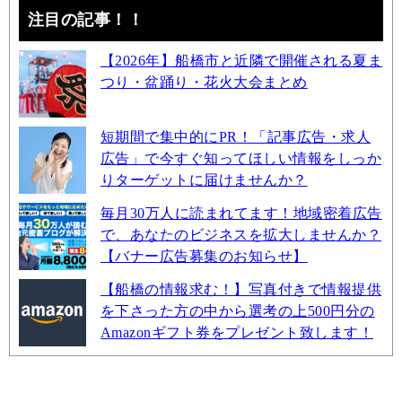
注目の記事！！
【2026年】船橋市と近隣で開催される夏ま
つり・盆踊り・花火大会まとめ
短期間で集中的にPR！「記事広告・求人
広告」で今すぐ知ってほしい情報をしっか
りターゲットに届けませんか？
毎月30万人に読まれてます！地域密着広告
で、あなたのビジネスを拡大しませんか？
【バナー広告募集のお知らせ】
【船橋の情報求む！】写真付きで情報提供
を下さった方の中から選考の上500円分の
Amazonギフト券をプレゼント致します！