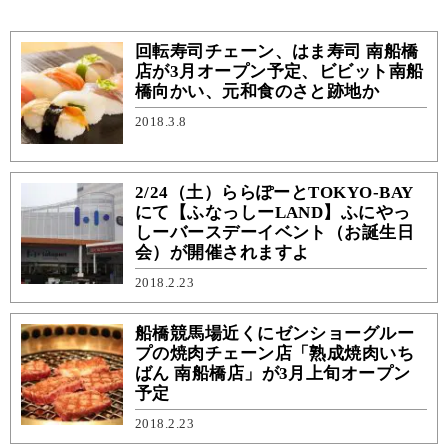
回転寿司チェーン、はま寿司 南船橋
店が3月オープン予定、ビビット南船
橋向かい、元和食のさと跡地か
2018.3.8
2/24（土）ららぽーとTOKYO-BAY
にて【ふなっしーLAND】ふにやっ
しーバースデーイベント（お誕生日
会）が開催されますよ
2018.2.23
船橋競馬場近くにゼンショーグルー
プの焼肉チェーン店「熟成焼肉いち
ばん 南船橋店」が3月上旬オープン
予定
2018.2.23