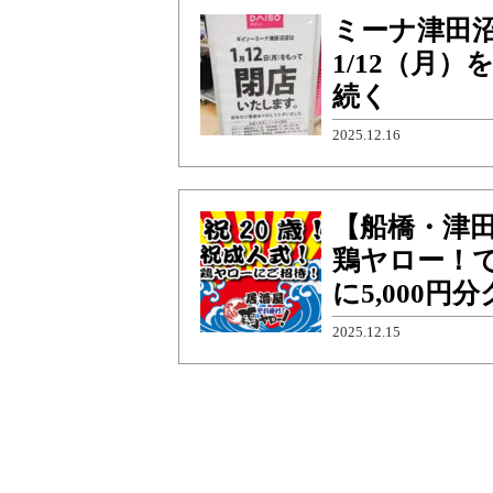
ミーナ津田
1/12（月
続く
2025.12.16
【船橋・津
鶏ヤロー！
に5,000
2025.12.15