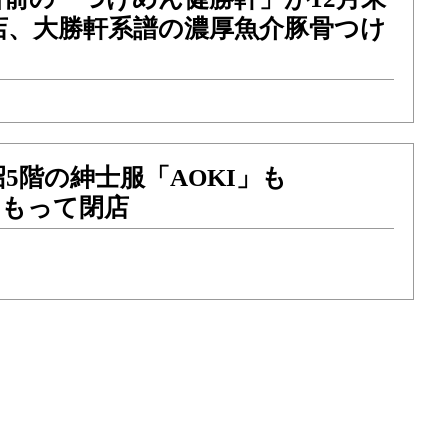
店、大勝軒系譜の濃厚魚介豚骨つけ
5階の紳士服「AOKI」も
）をもって閉店