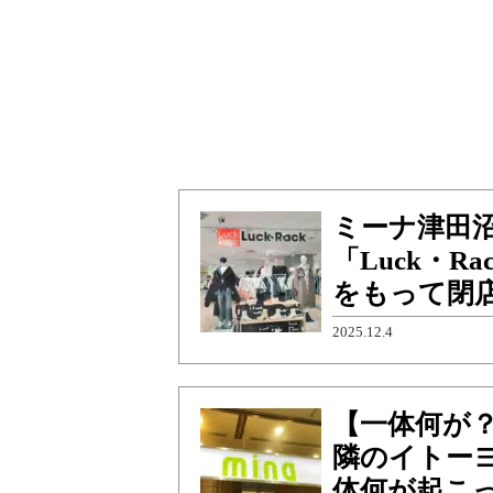
ミーナ津田
「Luck・R
をもって閉
2025.12.4
【一体何が
隣のイトー
体何が起こ