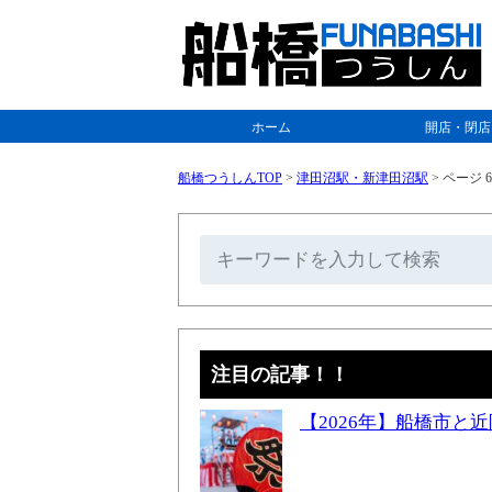
ホーム
開店・閉店
船橋つうしんTOP
>
津田沼駅・新津田沼駅
>
ページ 6
注目の記事！！
【2026年】船橋市