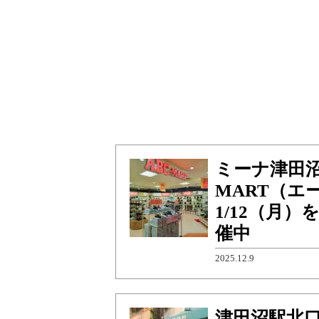
ミーナ津田沼
MART（エ
1/12（月
催中
2025.12.9
津田沼駅北口