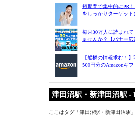
短期間で集中的にPR
をしっかりターゲット
毎月30万人に読まれ
ませんか？【バナー広
【船橋の情報求む！】
500円分のAmazon
津田沼駅・新津田沼駅 - Pa
ここはタグ「津田沼駅・新津田沼駅」