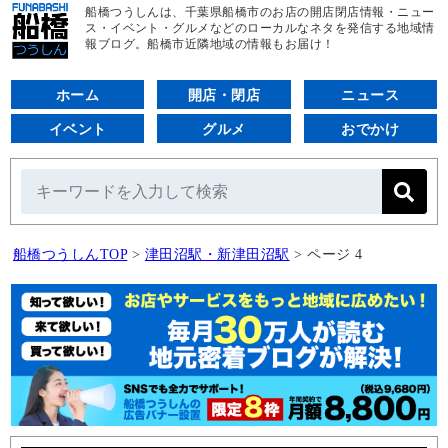
船橋つうしんは、千葉県船橋市のお店の開店閉店情報・ニュー
ス・イベント・グルメなどのローカルなネタを発信する地域情
報ブログ。船橋市近隣地域の情報もお届け！
ホーム
開店・閉店
ニュース
イベント
グルメ
おでかけ
船橋つうしんTOP
>
津田沼駅・新津田沼駅
>
ページ 4