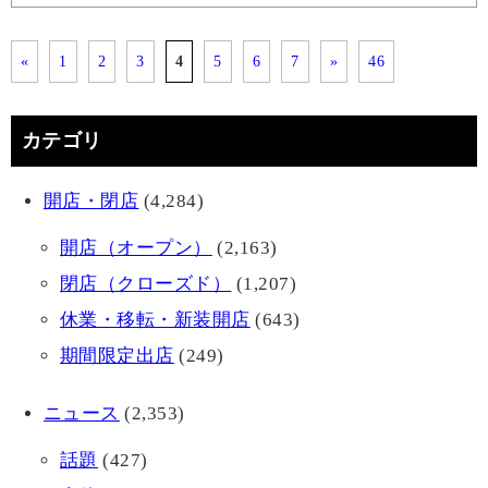
«
1
2
3
4
5
6
7
»
46
カテゴリ
開店・閉店
(4,284)
開店（オープン）
(2,163)
閉店（クローズド）
(1,207)
休業・移転・新装開店
(643)
期間限定出店
(249)
ニュース
(2,353)
話題
(427)