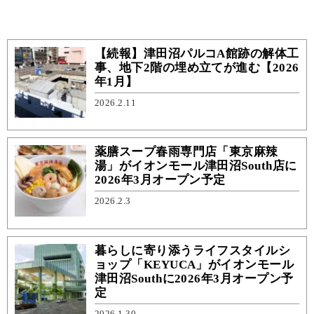
【続報】津田沼パルコA館跡の解体工
事、地下2階の埋め立てが進む【2026
年1月】
2026.2.11
薬膳スープ春雨専門店「東京麻辣
湯」がイオンモール津田沼South店に
2026年3月オープン予定
2026.2.3
暮らしに寄り添うライフスタイルシ
ョップ「KEYUCA」がイオンモール
津田沼Southに2026年3月オープン予
定
2026.1.30