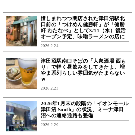
惜しまれつつ閉店された津田沼駅北
口前の「つけめん健勝軒」が「健勝
軒 わたなべ」として3/11（水）復活
オープン予定、味噌ラーメンの店に
2026.2.24
津田沼駅南口そばの「大衆酒場 西も
り」で軽く昼飲みをしてきたよ、増
やま系列らしい雰囲気がたまらない
ｗ
2026.2.23
2026年1月末の段階の「イオンモール
津田沼 South」の状況、ミーナ津田
沼への連絡通路も整備
2026.2.20