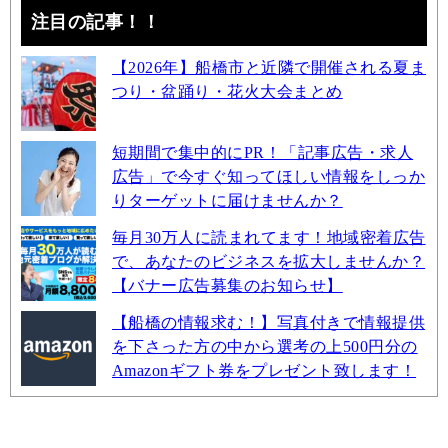
注目の記事！！
【2026年】船橋市と近隣で開催される夏ま
つり・盆踊り・花火大会まとめ
短期間で集中的にPR！「記事広告・求人
広告」で今すぐ知ってほしい情報をしっか
りターゲットに届けませんか？
毎月30万人に読まれてます！地域密着広告
で、あなたのビジネスを拡大しませんか？
【バナー広告募集のお知らせ】
【船橋の情報求む！】写真付きで情報提供
を下さった方の中から選考の上500円分の
Amazonギフト券をプレゼント致します！