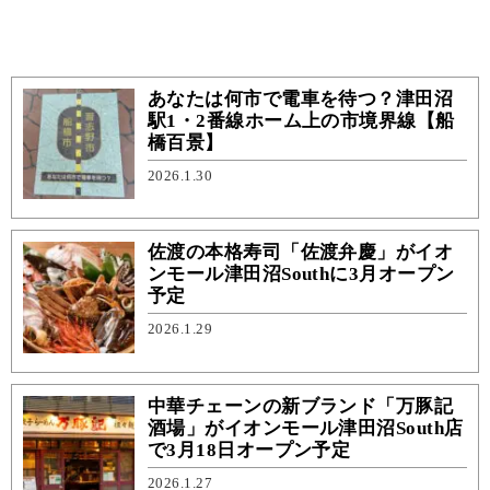
あなたは何市で電車を待つ？津田沼
駅1・2番線ホーム上の市境界線【船
橋百景】
2026.1.30
佐渡の本格寿司「佐渡弁慶」がイオ
ンモール津田沼Southに3月オープン
予定
2026.1.29
中華チェーンの新ブランド「万豚記
酒場」がイオンモール津田沼South店
で3月18日オープン予定
2026.1.27